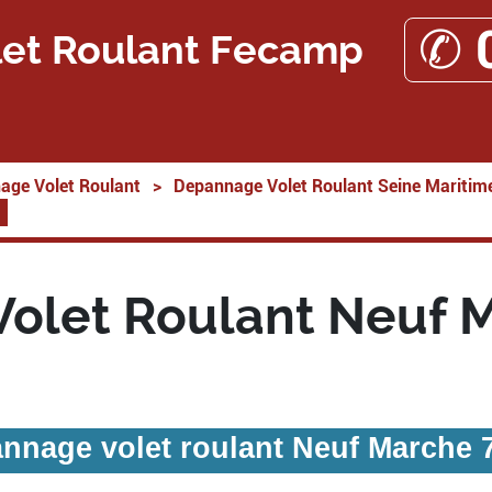
✆ 
et Roulant Fecamp
age Volet Roulant
>
Depannage Volet Roulant Seine Maritim
olet Roulant Neuf 
nnage volet roulant Neuf Marche 