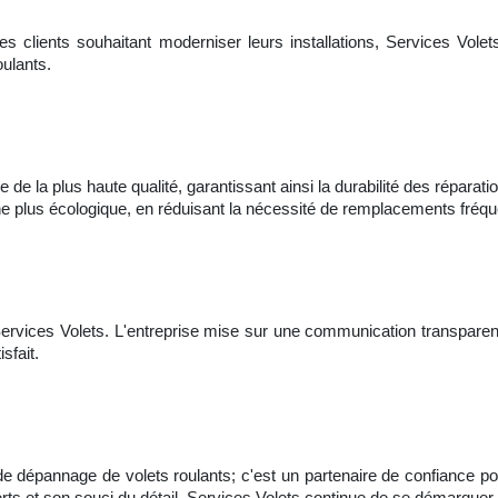
es clients souhaitant moderniser leurs installations, Services Volet
oulants.
 de la plus haute qualité, garantissant ainsi la durabilité des répara
che plus écologique, en réduisant la nécessité de remplacements fréqu
Services Volets. L'entreprise mise sur une communication transparente
sfait.
de dépannage de volets roulants; c'est un partenaire de confiance pou
rts et son souci du détail, Services Volets continue de se démarqu