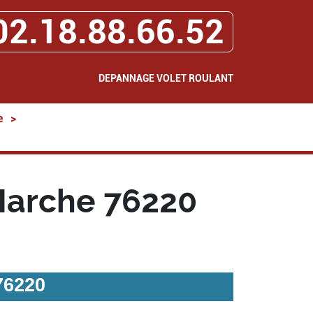
02.18.88.66.52
DEPANNAGE VOLET ROULANT
e
>
Marche 76220
76220