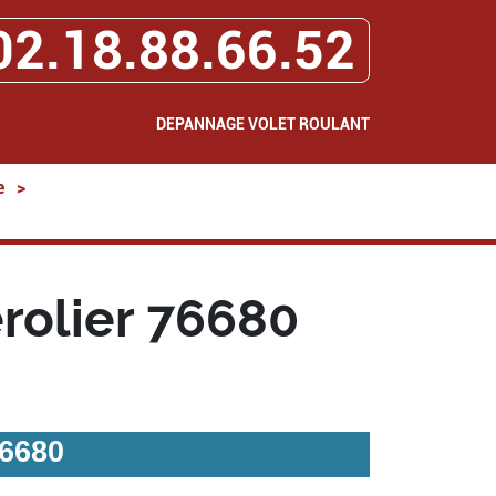
02.18.88.66.52
DEPANNAGE VOLET ROULANT
e
>
rolier 76680
76680