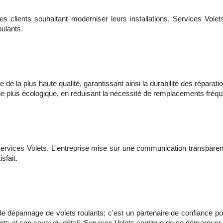
es clients souhaitant moderniser leurs installations, Services Volet
oulants.
 de la plus haute qualité, garantissant ainsi la durabilité des répara
che plus écologique, en réduisant la nécessité de remplacements fréqu
Services Volets. L'entreprise mise sur une communication transparente
sfait.
de dépannage de volets roulants; c'est un partenaire de confiance pou
rts et son souci du détail, Services Volets continue de se démarqu