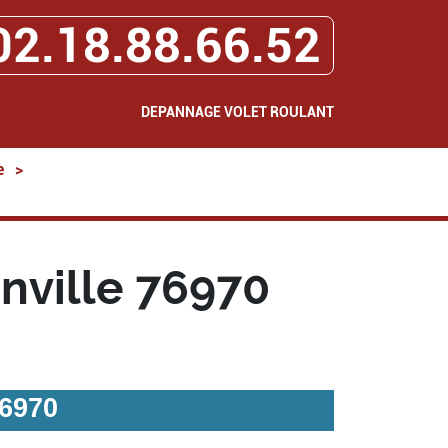
02.18.88.66.52
DEPANNAGE VOLET ROULANT
e
>
nville 76970
76970