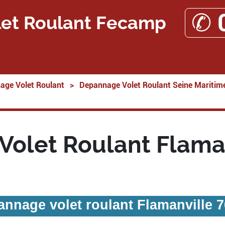
✆ 
et Roulant Fecamp
age Volet Roulant
>
Depannage Volet Roulant Seine Maritim
olet Roulant Flama
nnage volet roulant Flamanville 