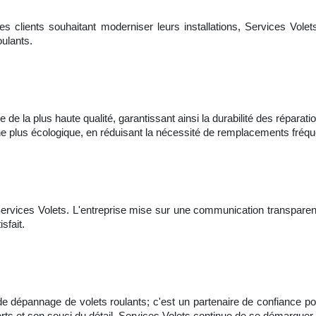
es clients souhaitant moderniser leurs installations, Services Volet
oulants.
 de la plus haute qualité, garantissant ainsi la durabilité des répara
che plus écologique, en réduisant la nécessité de remplacements fréqu
Services Volets. L'entreprise mise sur une communication transparente
sfait.
de dépannage de volets roulants; c'est un partenaire de confiance pou
rts et son souci du détail, Services Volets continue de se démarqu