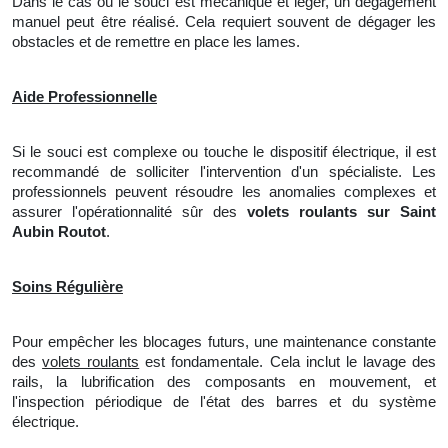
Dans le cas où le souci est mécanique et léger,
un
dégagement
manuel peut être réalisé. Cela requiert souvent de dégager les
obstacles et
de
remettre en place les lames.
Aide Professionnelle
Si le souci est complexe ou touche le dispositif électrique, il est
recommandé de solliciter l'intervention d'un spécialiste. Les
professionnels peuvent résoudre les anomalies complexes et
assurer l'opérationnalité sûr des
volets roulants sur Saint
Aubin Routot
.
Soins Régulière
Pour empêcher les blocages futurs,
une
maintenance constante
des
volets roulants
est fondamentale. Cela inclut
le
lavage des
rails,
la
lubrification des composants en mouvement, et
l'inspection périodique de l'état des barres et du système
électrique.