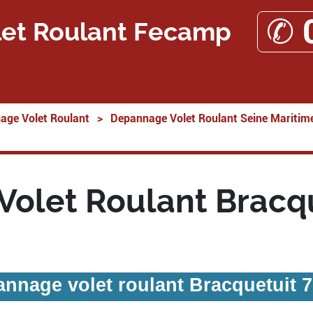
✆ 
et Roulant Fecamp
age Volet Roulant
>
Depannage Volet Roulant Seine Maritim
olet Roulant Bracq
nnage volet roulant Bracquetuit 