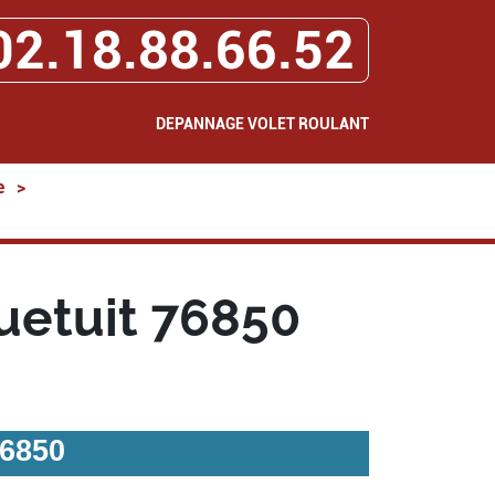
02.18.88.66.52
DEPANNAGE VOLET ROULANT
e
>
uetuit 76850
76850