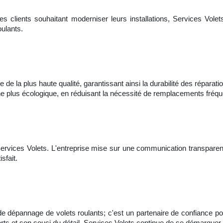
es clients souhaitant moderniser leurs installations, Services Volet
oulants.
 de la plus haute qualité, garantissant ainsi la durabilité des répara
che plus écologique, en réduisant la nécessité de remplacements fréqu
Services Volets. L'entreprise mise sur une communication transparente
sfait.
de dépannage de volets roulants; c'est un partenaire de confiance pou
rts et son souci du détail, Services Volets continue de se démarqu